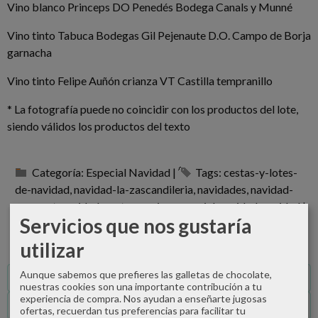
Vino blanco Princeps DO Penedés Bodega Canals y Munné
Vino tinto Tabuca Bodegas Gil Pejenaute D.O. Campo de Borja
garnacha
Vino tinto Felipe Auñón crianza VT Castilla tempranillo
* La fotografía puede no coincidir con los productos del lote,
siendo válidos los productos del texto
Categoría:
Especial Navidad
|
Tags:
cestas-y-lotes-
de-navidad
navidad-la-zascandileria
navidades
navidad-
gourmet
navidad-gastronomica
especial-navidad
navidad
|
Servicios que nos gustaría
Comentarios
utilizar
Aunque sabemos que prefieres las galletas de chocolate,
Descripción
nuestras cookies son una importante contribución a tu
experiencia de compra. Nos ayudan a enseñarte jugosas
Comentarios
ofertas, recuerdan tus preferencias para facilitar tu