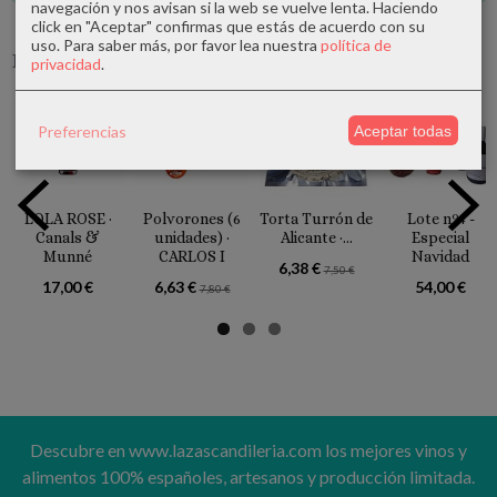
navegación y nos avisan si la web se vuelve lenta. Haciendo
click en "Aceptar" confirmas que estás de acuerdo con su
uso.
Para saber más, por favor lea nuestra
política de
Productos Relacionados
privacidad
.
-15 %
-15 %
Preferencias
Aceptar todas
LOLA ROSE ·
Polvorones (6
Torta Turrón de
Lote nº4 -
Canals &
unidades) ·
Alicante ·...
Especial
Munné
CARLOS I
Navidad
6,38 €
7,50 €
17,00 €
6,63 €
54,00 €
7,80 €
Descubre en www.lazascandileria.com los mejores vinos y
alimentos 100% españoles, artesanos y producción limitada.