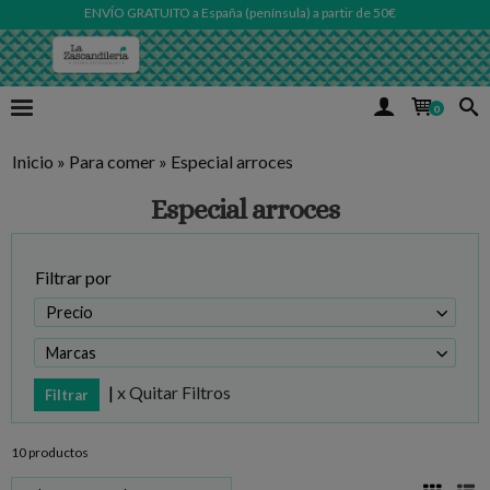
ENVÍO GRATUITO a España (península) a partir de 50€
0
Inicio
»
Para comer
»
Especial arroces
Especial arroces
Filtrar por
Precio
Marcas
|
x Quitar Filtros
10 productos