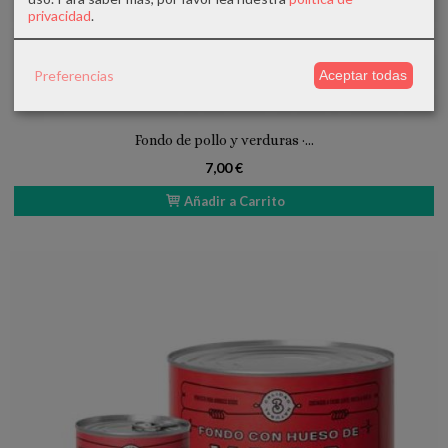
privacidad
.
Preferencias
Aceptar todas
Fondo de pollo y verduras ·...
7,00 €
Añadir a Carrito