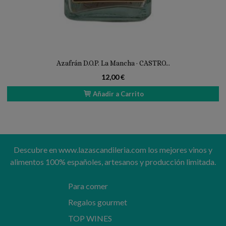
Azafrán D.O.P. La Mancha · CASTRO...
12,00 €
Añadir a Carrito
Descubre en www.lazascandileria.com los mejores vinos y
alimentos 100% españoles, artesanos y producción limitada.
Para comer
Regalos gourmet
TOP WINES