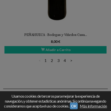
PEÑAHUECA · Bodegas y Viñedos Casa...
8,00 €
Añadir a Carrito
<
1
2
3
4
>
Usamos cookies de terceros para mejorar la experiencia de
navegación, y obtener estadísticas anónimas. Si continúa navegando
consideramos que acepta el uso de cookies.
OK
Más información