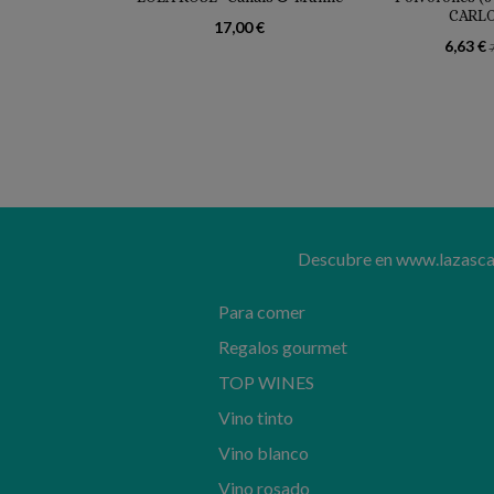
CARLO
17,00 €
6,63 €
Descubre en www.lazascand
Para comer
Regalos gourmet
TOP WINES
Vino tinto
Vino blanco
Vino rosado