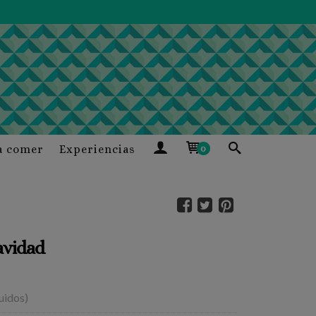
a comer
Experiencias
0
avidad
luidos)