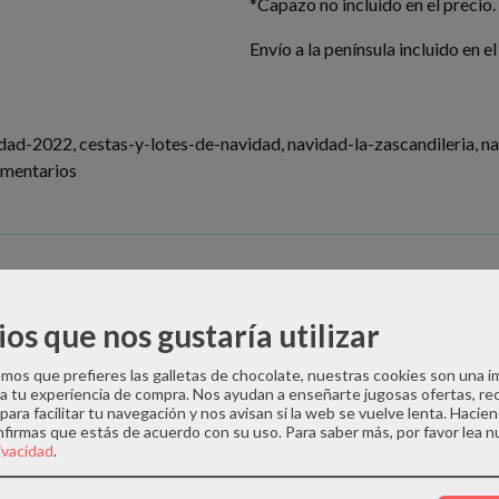
*Capazo no incluido en el precio
Envío a la península incluido en el
idad-2022
cestas-y-lotes-de-navidad
navidad-la-zascandileria
na
mentarios
ios que nos gustaría utilizar
ría propia Quesería Ruperto
os que prefieres las galletas de chocolate, nuestras cookies son una 
 a tu experiencia de compra. Nos ayudan a enseñarte jugosas ofertas, re
para facilitar tu navegación y nos avisan si la web se vuelve lenta. Hacien
nfirmas que estás de acuerdo con su uso.
Para saber más, por favor lea n
P. Espárrago de Navarra
rivacidad
.
inta fina Bodega San Roque de la Encina