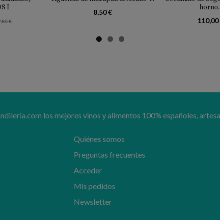
S I
horno..
8,50 €
110,00
7,80 €
ileria.com los mejores vinos y alimentos 100% españoles, artesa
Quiénes somos
Preguntas frecuentes
Acceder
Mis pedidos
Newsletter