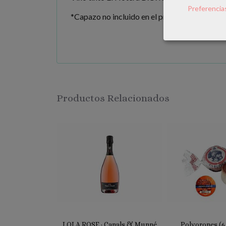
Preferencia
*Capazo no incluido en el precio. Puedes aña
Productos Relacionados
LOLA ROSE · Canals & Munné
Polvorones (6 