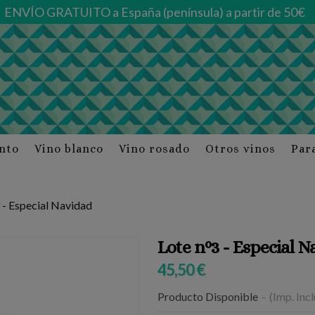
ENVÍO GRATUITO a España (península) a partir de 50€
into
Vino blanco
Vino rosado
Otros vinos
Par
 - Especial Navidad
Lote nº3 - Especial N
45,50 €
Producto Disponible
-
(Imp. Inc