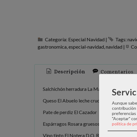
Categoría:
Especial Navidad
|
Tags:
nav
gastronomica
especial-navidad
navidad
|
Co
Descripción
Comentarios
Salchichón herradura La Matillana
Servic
Queso El Abuelo leche cruda de oveja ganade
Aunque sabem
contribución
Pate de perdiz El Cazador
preferencias 
"Aceptar" co
Espárragos Rosara gruesos 8 - 12 frutos I.G.
política de p
Vino tinto El Notera D.O. Ribera del Duero t