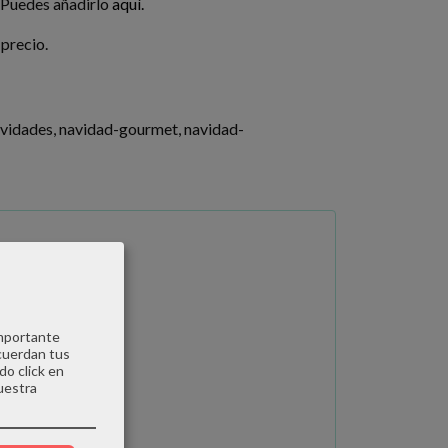
. Puedes añadirlo
aquí.
 precio.
vidades
navidad-gourmet
navidad-
importante
cuerdan tus
do click en
uestra