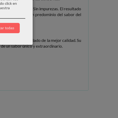
do click en
uestra
icual y hojiblanca. Sin impurezas. El resultado
fino y delicioso, con predominio del sabor del
ar todas
o fresco y congelado de la mejor calidad. Su
de un sabor único y extraordinario.