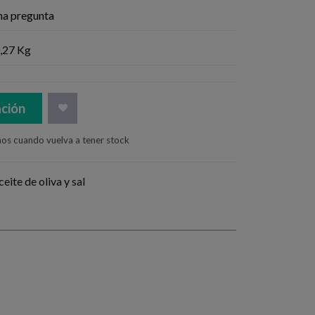
na pregunta
,27 Kg
ación
mos cuando vuelva a tener stock
eite de oliva y sal