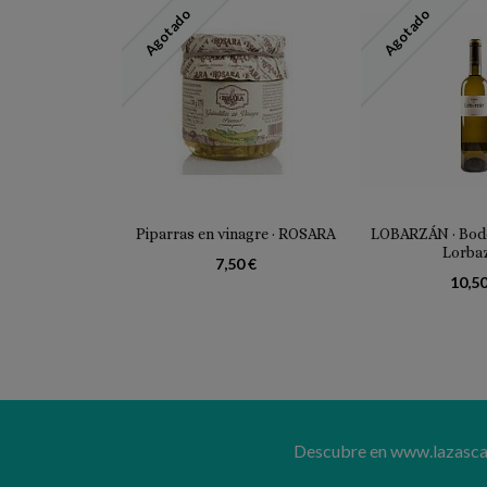
Agotado
Agotado
Piparras en vinagre · ROSARA
LOBARZÁN · Bode
Lorba
7,50 €
10,50
Descubre en www.lazascand