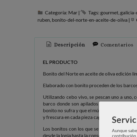
Categoría:
Mar
|
Tags:
gourmet
galicia-
ruben
bonito-del-norte-en-aceite-de-oilva
|
Descripción
Comentarios
EL PRODUCTO
Bonito del Norte en aceite de oliva edición li
Elaborado con bonito proceden de los barco
Utilizando cebo vivo, se pescan uno a uno, c
barco donde son apilados con suma delicade
bonito no sufra y que el músculo esté relajado
y frescura en cada pieza capturada.
Servic
Los bonitos con los que se elaboran las con
Aunque sabem
desde la lonja hasta la conservera, donde las
contribución