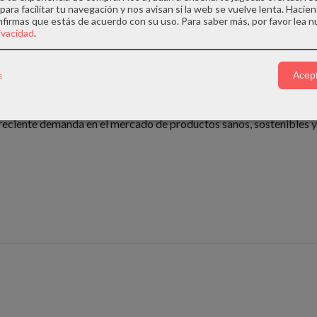
para facilitar tu navegación y nos avisan si la web se vuelve lenta. Hacien
nfirmas que estás de acuerdo con su uso.
Para saber más, por favor lea n
de manera manual, utilizando aceite de oliva coupage: arbequina, p
rivacidad
.
ugosa y tierna. Suculento, fresco y saludable, al paladar resulta 
s
Acept
más de 50 años de experiencia en el sector del pescado y marisc
reciente demanda en el mercado de productos sanos, sostenibles y 