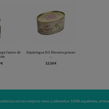
ga Castro de
Espárragos D.O. Navarra grueso
zán
·...
 €
12,50 €
ileria.com los mejores vinos y alimentos 100% españoles, artesa