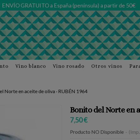
ENVÍO GRATUITO a España (península) a partir de 50€
into
Vino blanco
Vino rosado
Otros vinos
Par
el Norte en aceite de oliva · RUBÉN 1964
Bonito del Norte en a
7,50 €
Producto NO Disponible
-
(Imp.