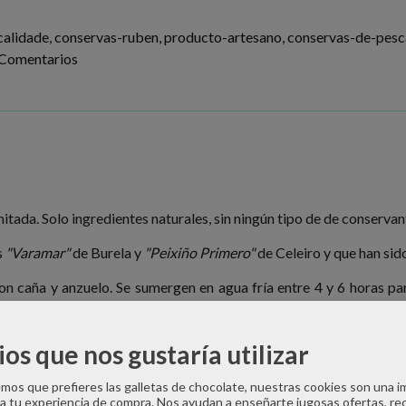
calidade
conservas-ruben
producto-artesano
conservas-de-pes
Comentarios
mitada. Solo ingredientes naturales, sin ningún tipo de de conservan
s
"Varamar"
de Burela y
"Peixiño Primero"
de Celeiro y que han sid
on caña y anzuelo. Se sumergen en agua fría entre 4 y 6 horas pa
za cubriéndolos de hielo. Se consigue de esta forma, que el
rig
. Así se evita que las fibras de la carne se contraigan y endurezca
ios que nos gustaría utilizar
servas de Edición Limitada proceden de las capturas del
último l
os que prefieres las galletas de chocolate, nuestras cookies son una 
 manos artesanas del equipo de la conservera elaboran con ese Boni
 a tu experiencia de compra. Nos ayudan a enseñarte jugosas ofertas, re