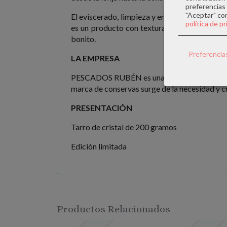
preferencias 
"Aceptar" co
El eviscerado, limpieza y envasado se realiza 
política de p
es un producto con textura firme de bonito, j
bonito.
Preferencia
LA EMPRESA
PESCADOS RUBÉN es una empresa familiar con 
marca de conservas surge de la necesidad y c
PRESENTACIÓN
Tarro de cristal de 200 gramos
Edición limitada
Productos Relacionados