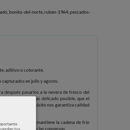
cado
bonito-del-norte
ruben-1964
pescados-
te, aditivo o colorante.
o capturados en julio y agosto.
ra después pasarlos a la nevera de fresco del
or mortis
sea lo más delicado posible, que el
n. Este cuidado exquisito nos garantiza calidad
ance del barco.
Se mantiene la cadena de frío
importante
to del Norte fresco las conservas.
cuerdan tus