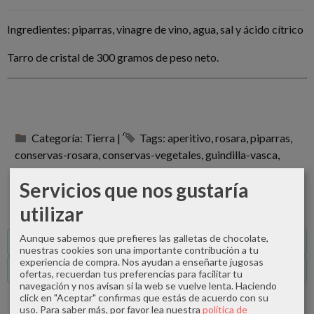
Ingredientes: piparras, vinagre de vino, agua, sal y ácido cítrico
Tarro de cristal de 300 gramos de peso neto.
Categoría:
Tierra
|
Tags:
aperitivo
rosara
piparras
conservas-rosara
conservas-vegetales
guindilla-vasca
verduras-de-navarra
la-zascandileria
las-mejores-piparras
Servicios que nos gustaría
piparras-en-vinagre
|
Comentarios
utilizar
Aunque sabemos que prefieres las galletas de chocolate,
Descripción
nuestras cookies son una importante contribución a tu
experiencia de compra. Nos ayudan a enseñarte jugosas
Comentarios
ofertas, recuerdan tus preferencias para facilitar tu
navegación y nos avisan si la web se vuelve lenta. Haciendo
click en "Aceptar" confirmas que estás de acuerdo con su
uso.
Para saber más, por favor lea nuestra
política de