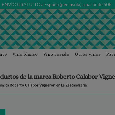
ENVÍO GRATUITO a España (península) a partir de 50€
into
Vino blanco
Vino rosado
Otros vinos
Par
ductos de la marca Roberto Calabor Vign
 marca
Roberto Calabor Vigneron
en La Zascandilería