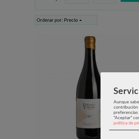
Precio
Ordenar por:
Servic
Aunque sabem
contribución
preferencias 
"Aceptar" co
política de p