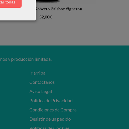
ar todas
VARIETALES · Roberto Calabor Vigneron
52,00 €
nos y producción limitada.
Ir arriba
Contáctanos
Aviso Legal
Política de Privacidad
Condiciones de Compra
Desistir de un pedido
Políticas de Cookies