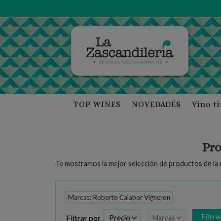
TOP WINES
NOVEDADES
Vino t
Pro
Te mostramos la mejor selección de productos de la
Marcas: Roberto Calabor Vigneron
Filtrar por
Precio
Marcas