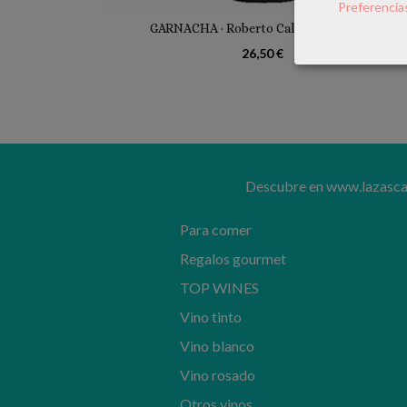
Preferencia
GARNACHA · Roberto Calabor Vigneron
26,50 €
Descubre en www.lazascand
Para comer
Regalos gourmet
TOP WINES
Vino tinto
Vino blanco
Vino rosado
Otros vinos