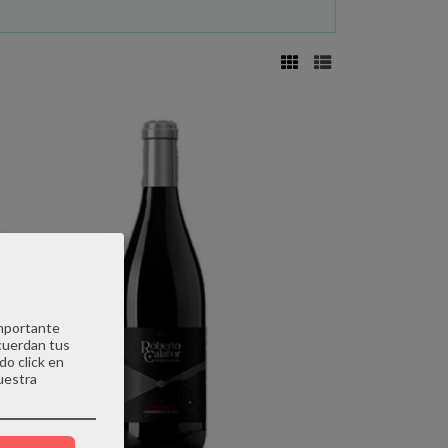
importante
cuerdan tus
do click en
uestra