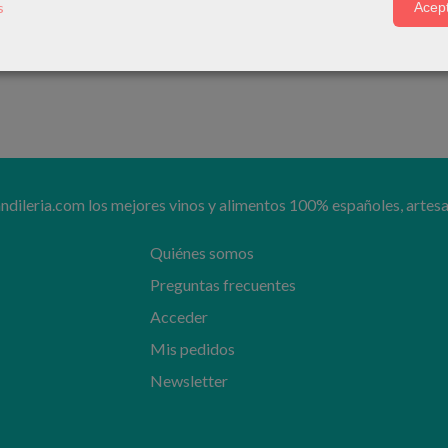
s
Acept
ESENCIA · Roberto Calabor Vigneron
45,00 €
ileria.com los mejores vinos y alimentos 100% españoles, artesa
Quiénes somos
Preguntas frecuentes
Acceder
Mis pedidos
Newsletter