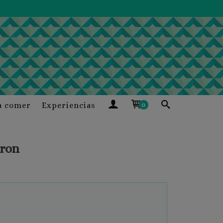
a comer
Experiencias
0
eron