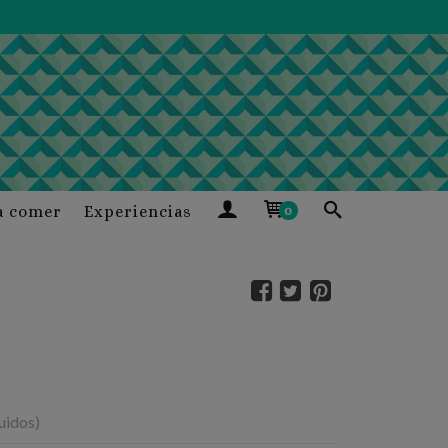
a comer
Experiencias
0
luidos)