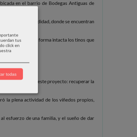
ubicada en el barrio de Bodegas Antiguas de
III, a 15m de profundidad, donde se encuentran
importante
han conservado de forma intacta los tinos que
cuerdan tus
do click en
uestra
 exclusiva.
ar todas
a, se lanzaron a este proyecto: recuperar la
ó la plena actividad de los viñedos propios,
 al esfuerzo de una familia, y el sueño de dar