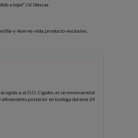
do a tope" J.V. Illescas
astilla-y-leon-es-vida
producto-exclusivo
acogido a al D.O. Cigales, es un monovarietal
 y afinamiento posterior en bodega durante 24