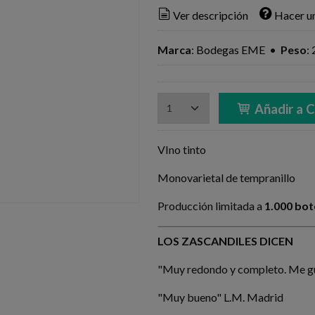
Ver descripción
Hacer u
Marca
:
Bodegas EME
•
Peso
:
Añadir a C
VIno tinto
Monovarietal de tempranillo
Producción limitada a
1.000 bot
LOS ZASCANDILES DICEN
"Muy redondo y completo. Me gu
"Muy bueno" L.M. Madrid