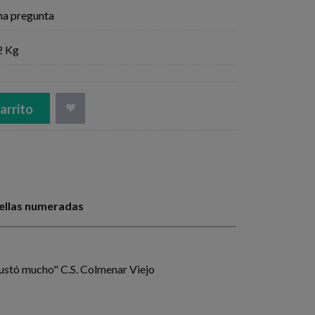
na pregunta
2 Kg
arrito
ellas numeradas
stó mucho" C.S. Colmenar Viejo