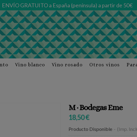
ENVÍO GRATUITO a España (península) a partir de 50€
into
Vino blanco
Vino rosado
Otros vinos
Par
M · Bodegas Eme
18,50 €
Producto Disponible
-
(Imp. Inc