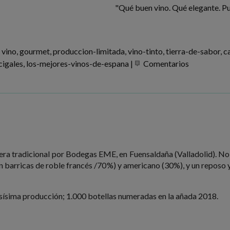
"Qué buen vino. Qué elegante. Puli
vino
gourmet
produccion-limitada
vino-tinto
tierra-de-sabor
c
cigales
los-mejores-vinos-de-espana
|
Comentarios
era tradicional por Bodegas EME, en Fuensaldaña (Valladolid). No 
n barricas de roble francés /70%) y americano (30%), y un reposo
casísima producción; 1.000 botellas numeradas en la añada 2018.