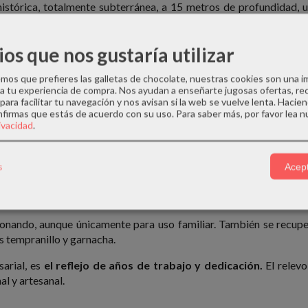
stórica, totalmente subterránea, a 15 metros de profundidad, 
o y ancestral cava subterránea, construida en la época de Carlos 
ios que nos gustaría utilizar
tesanal de los vinos.
os que prefieres las galletas de chocolate, nuestras cookies son una 
a de madera y el palo que da funcionamiento la misma, también se 
 a tu experiencia de compra. Nos ayudan a enseñarte jugosas ofertas, re
para facilitar tu navegación y nos avisan si la web se vuelve lenta. Hacien
nfirmas que estás de acuerdo con su uso.
Para saber más, por favor lea n
rivacidad
.
rma manual, para seguir manteniendo la tradición artesanal.
l y la exigente calidad, la producción es muy limitada y por tanto
s
Acept
nmente conocido, clarete, que en 2020, y en medio de una pandemi
 valor este patrimonio como se merece.
cionando, aunque únicamente para uso familiar. También se recuper
es tempranillo y garnacha.
arial, es
el reflejo de años de trabajo y dedicación.
El relevo
al y artesanal.