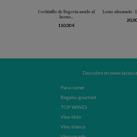
Cochinillo de Segovia asado al
Lomo ahumado ·
horno...
20,00
110,00 €
Descubre en www.lazascand
Para comer
Regalos gourmet
TOP WINES
Vino tinto
Vino blanco
Vino rosado