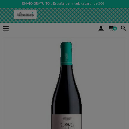
ENVÍO GRATUITO a España (península) a partir de 50€
0