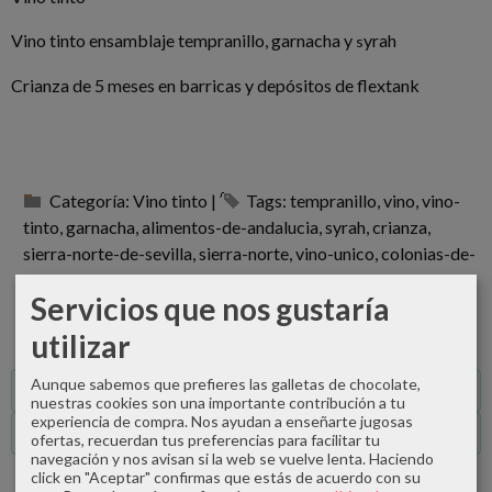
Vino tinto ensamblaje tempranillo, garnacha y
yrah
s
Crianza de 5 meses en barricas y depósitos de flextank
Categoría:
Vino tinto
|
Tags:
tempranillo
vino
vino-
tinto
garnacha
alimentos-de-andalucia
syrah
crianza
sierra-norte-de-sevilla
sierra-norte
vino-unico
colonias-de-
galeon
la-zascandileria
los-mejores-vinos-de-espana
Servicios que nos gustaría
pinchaperas
|
Comentarios
utilizar
Aunque sabemos que prefieres las galletas de chocolate,
Descripción
nuestras cookies son una importante contribución a tu
experiencia de compra. Nos ayudan a enseñarte jugosas
Comentarios
ofertas, recuerdan tus preferencias para facilitar tu
navegación y nos avisan si la web se vuelve lenta. Haciendo
click en "Aceptar" confirmas que estás de acuerdo con su