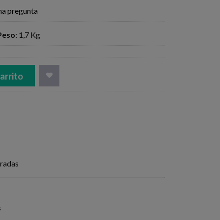
na pregunta
Peso
:
1,7 Kg
arrito
eradas
s