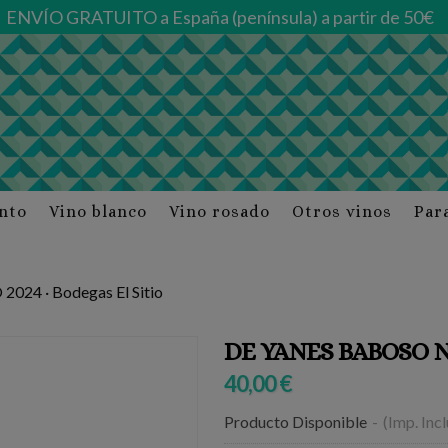
ENVÍO GRATUITO a España (península) a partir de 50€
into
Vino blanco
Vino rosado
Otros vinos
Par
24 · Bodegas El Sitio
DE YANES BABOSO NEG
40,00 €
Producto Disponible
-
(Imp. Inc