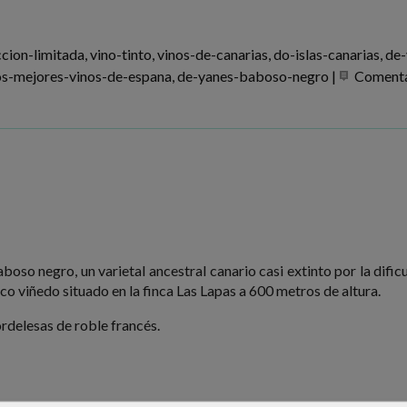
cion-limitada
vino-tinto
vinos-de-canarias
do-islas-canarias
de-
os-mejores-vinos-de-espana
de-yanes-baboso-negro
|
Comenta
boso negro, un varietal ancestral canario casi extinto por la dific
co viñedo situado en la finca Las Lapas a 600 metros de altura.
rdelesas de roble francés.