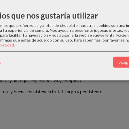
ios que nos gustaría utilizar
os que prefieres las galletas de chocolate, nuestras cookies son una 
 Yanes. Don Francisco, junto a sus tres hijos, quería cumplir su 
 a tu experiencia de compra. Nos ayudan a enseñarte jugosas ofertas, re
su dilatada experiencia en mercados exteriores, han sido fundamen
para facilitar tu navegación y nos avisan si la web se vuelve lenta. Hacien
nfirmas que estás de acuerdo con su uso.
Para saber más, por favor lea n
ovarietales, llenos de la mineralidad de los suelos volcánicos 
rivacidad
.
s
Acept
neral y un toque especiado. Muy complejo.
ura y buena consistencia frutal. Largo y persistente.