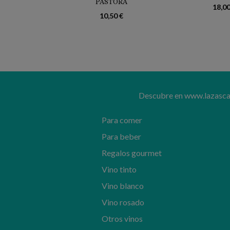
PASTORA
18,00
10,50 €
Descubre en www.lazascand
Para comer
Para beber
Regalos gourmet
Vino tinto
Vino blanco
Vino rosado
Otros vinos