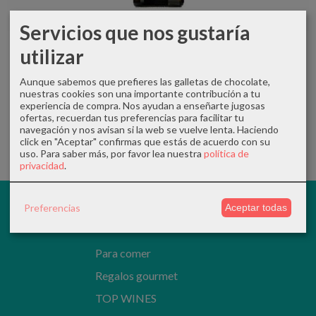
Servicios que nos gustaría
utilizar
Aunque sabemos que prefieres las galletas de chocolate,
FLOR DE AHILLAS · Bodega Terra d'Art
nuestras cookies son una importante contribución a tu
11,00 €
experiencia de compra. Nos ayudan a enseñarte jugosas
ofertas, recuerdan tus preferencias para facilitar tu
Pedir Información
navegación y nos avisan si la web se vuelve lenta. Haciendo
click en "Aceptar" confirmas que estás de acuerdo con su
uso.
Para saber más, por favor lea nuestra
política de
privacidad
.
Descubre en www.lazascandileria.com los mejores vinos y
Preferencias
Aceptar todas
alimentos 100% españoles, artesanos y producción limitada.
Para comer
Regalos gourmet
TOP WINES