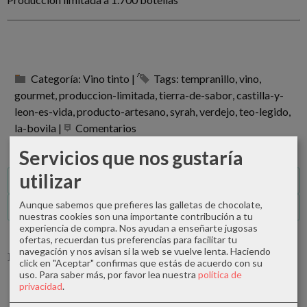
Categoría:
Vino tinto
|
Tags:
tempranillo
vino
gourmet
produccion-limitada
tierra-de-sabor
castilla-y-
leon-es-vida
producto-artesano
syrah
verdejo
teo-legido
la-bovila
|
Comentarios
Servicios que nos gustaría
utilizar
Descripción
Aunque sabemos que prefieres las galletas de chocolate,
Comentarios
nuestras cookies son una importante contribución a tu
experiencia de compra. Nos ayudan a enseñarte jugosas
ofertas, recuerdan tus preferencias para facilitar tu
navegación y nos avisan si la web se vuelve lenta. Haciendo
Productos Relacionados
click en "Aceptar" confirmas que estás de acuerdo con su
uso.
Para saber más, por favor lea nuestra
política de
privacidad
.
Agotado