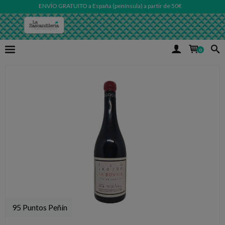
ENVÍO GRATUITO a España (península) a partir de 50€
0
95 Puntos Peñín