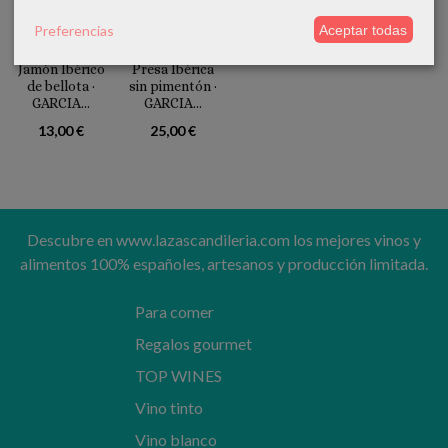
Preferencias
Aceptar todas
Jamón Ibérico
Presa Ibérica
de bellota ·
sin pimentón ·
GARCIA...
GARCIA...
13,00 €
25,00 €
Descubre en www.lazascandileria.com los mejores vinos y
alimentos 100% españoles, artesanos y producción limitada.
Para comer
Regalos gourmet
TOP WINES
Vino tinto
Vino blanco