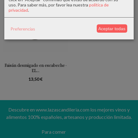
uso.
Para saber más, por favor lea nuestra
política de
privacidad
.
Preferencias
Aceptar todas
Faisán desmigado en escabeche ·
EL...
13,50 €
Descubre en www.lazascandileria.com los mejores vinos y
alimentos 100% españoles, artesanos y producción limitada.
Para comer