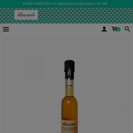
ENVÍO GRATUITO a España (península) a partir de 50€
0