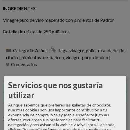
INGREDIENTES
Vinagre puro de vino macerado con pimientos de Padrón
Botella de cristal de 250 mililitros
Categoría:
Aliños
|
Tags:
vinagre
galicia-calidade
do-
ribeiro
pimientos-de-padron
vinagre-puro-de-vino
|
Comentarios
Servicios que nos gustaría
Descripción
utilizar
Comentarios
Aunque sabemos que prefieres las galletas de chocolate,
nuestras cookies son una importante contribución a tu
experiencia de compra. Nos ayudan a enseñarte jugosas
Productos Relacionados
ofertas, recuerdan tus preferencias para facilitar tu
navegación y nos avisan si la web se vuelve lenta. Haciendo
click en "Aceptar" confirmas que estás de acuerdo con su