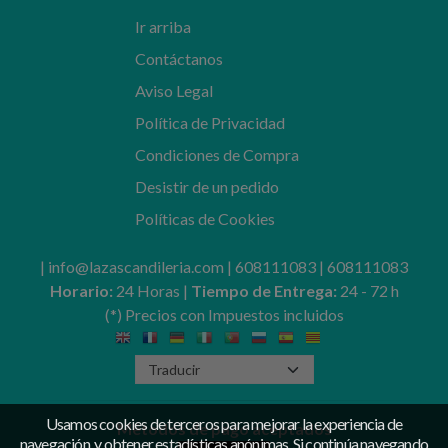
Ir arriba
Contáctanos
Aviso Legal
Política de Privacidad
Condiciones de Compra
Desistir de un pedido
Políticas de Cookies
| info@lazascandileria.com |
608111083
|
608111083
Horario:
24 Horas |
Tiempo de Entrega:
24 - 72 h
(*) Precios con Impuestos incluidos
Usamos cookies de terceros para mejorar la experiencia de
Métodos de pago aceptados
navegación, y obtener estadísticas anónimas. Si continúa navegando